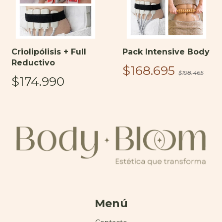
Criolipólisis + Full
Pack Intensive Body
Reductivo
$168.695
$198.465
$174.990
Menú