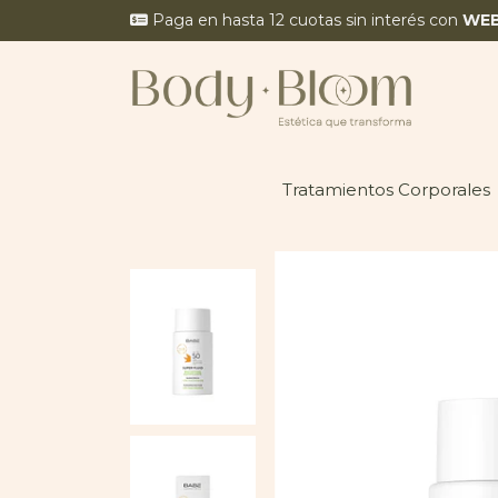
Paga en hasta 12 cuotas sin interés con
WE
Tratamientos Corporales