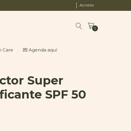
Acceso
0
n Care
💌 Agenda aquí
ctor Super
ificante SPF 50