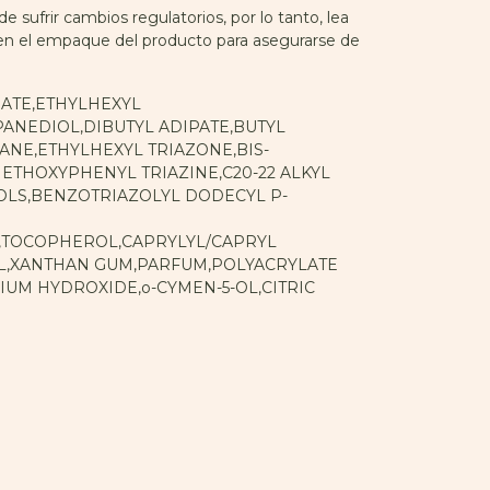
e sufrir cambios regulatorios, por lo tanto, lea
 en el empaque del producto para asegurarse de
ATE,ETHYLHEXYL
NEDIOL,DIBUTYL ADIPATE,BUTYL
E,ETHYLHEXYL TRIAZONE,BIS-
THOXYPHENYL TRIAZINE,C20-22 ALKYL
OLS,BENZOTRIAZOLYL DODECYL P-
,TOCOPHEROL,CAPRYLYL/CAPRYL
OL,XANTHAN GUM,PARFUM,POLYACRYLATE
UM HYDROXIDE,o-CYMEN-5-OL,CITRIC