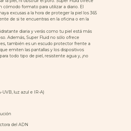
 la piel, ni obstruir el poro. Super Fluid ofrece
n cómodo formato para utilizar a diario. El
ya excusas a la hora de proteger la piel los 365
te de si te encuentras en la oficina o en la
hidratante diaria y verás como tu piel está más
so. Además, Super Fluid no sólo ofrece
ares, también es un escudo protector frente a
ul que emiten las pantallas y los dispositivos
para todo tipo de piel, resistente agua y, ¡no
A-UVB, luz azul e IR-A)
lución
ectora del ADN