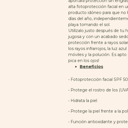
aportará protección sin engrasar
alta fotoprotección facial en u
producto idóneo para que no ha
días del año, independientemen
playa tomando el sol.
Utilízalo justo después de tu 
jugosa y con un acabado sedo
protección frente a rayos sol
los rayos infrarrojos, la luz az
móviles y la polución. Es apto 
pica en los ojos!
Beneficios
• Fotoprotección facial SPF 50
• Protege el rostro de los (UV
• Hidrata la piel
• Protege la piel frente a la po
• Función antioxidante y prot