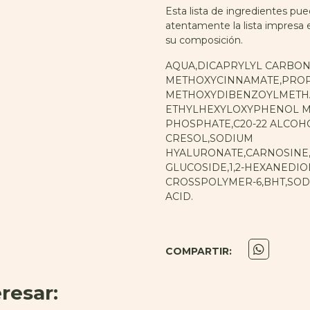
Esta lista de ingredientes pued
atentamente la lista impresa
su composición.
AQUA,DICAPRYLYL CARBON
METHOXYCINNAMATE,PROPA
METHOXYDIBENZOYLMETHAN
ETHYLHEXYLOXYPHENOL ME
PHOSPHATE,C20-22 ALCOH
CRESOL,SODIUM
HYALURONATE,CARNOSINE
GLUCOSIDE,1,2-HEXANEDI
CROSSPOLYMER-6,BHT,SODI
ACID.
COMPARTIR:
resar: