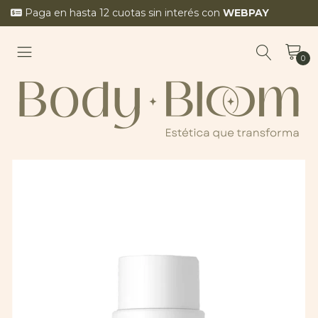
Paga en hasta 12 cuotas sin interés con
WEBPAY
0