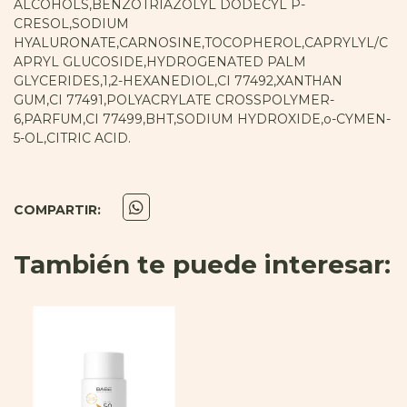
ALCOHOLS,BENZOTRIAZOLYL DODECYL P-
CRESOL,SODIUM
HYALURONATE,CARNOSINE,TOCOPHEROL,CAPRYLYL/C
APRYL GLUCOSIDE,HYDROGENATED PALM
GLYCERIDES,1,2-HEXANEDIOL,CI 77492,XANTHAN
GUM,CI 77491,POLYACRYLATE CROSSPOLYMER-
6,PARFUM,CI 77499,BHT,SODIUM HYDROXIDE,o-CYMEN-
5-OL,CITRIC ACID.
COMPARTIR:
También te puede interesar: