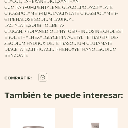
GLYCOL,1,2-HEXANEDIOL,XANTHAN
GUM,PARFUM,PENTYLENE GLYCOL,POLYACRYLATE
CROSSPOLYMER-11,POLYACRYLATE CROSSPOLYMER-
6,TREHALOSE,SODIUM LAUROYL
LACTYLATE,SORBITOL,BETA-
GLUCAN,PROPANEDIOL,PHYTOSPHINGOSINE,CHOLEST
EROL,ETHYLHEXYLGLYCERIN,ACETYL TETRAPEPTIDE-
2,SODIUM HYDROXIDE,TETRASODIUM GLUTAMATE
DIACETATE,CITRIC ACID,PHENOXYETHANOL,SODIUM
BENZOATE
COMPARTIR:
También te puede interesar: