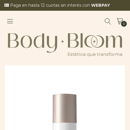
Paga en hasta 12 cuotas sin interés con
WEBPAY
0