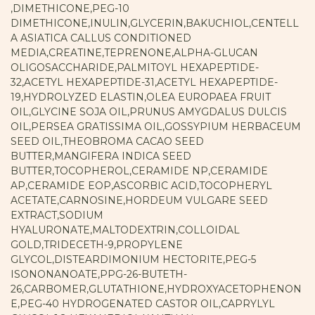
,DIMETHICONE,PEG-10
DIMETHICONE,INULIN,GLYCERIN,BAKUCHIOL,CENTELL
A ASIATICA CALLUS CONDITIONED
MEDIA,CREATINE,TEPRENONE,ALPHA-GLUCAN
OLIGOSACCHARIDE,PALMITOYL HEXAPEPTIDE-
32,ACETYL HEXAPEPTIDE-31,ACETYL HEXAPEPTIDE-
19,HYDROLYZED ELASTIN,OLEA EUROPAEA FRUIT
OIL,GLYCINE SOJA OIL,PRUNUS AMYGDALUS DULCIS
OIL,PERSEA GRATISSIMA OIL,GOSSYPIUM HERBACEUM
SEED OIL,THEOBROMA CACAO SEED
BUTTER,MANGIFERA INDICA SEED
BUTTER,TOCOPHEROL,CERAMIDE NP,CERAMIDE
AP,CERAMIDE EOP,ASCORBIC ACID,TOCOPHERYL
ACETATE,CARNOSINE,HORDEUM VULGARE SEED
EXTRACT,SODIUM
HYALURONATE,MALTODEXTRIN,COLLOIDAL
GOLD,TRIDECETH-9,PROPYLENE
GLYCOL,DISTEARDIMONIUM HECTORITE,PEG-5
ISONONANOATE,PPG-26-BUTETH-
26,CARBOMER,GLUTATHIONE,HYDROXYACETOPHENON
E,PEG-40 HYDROGENATED CASTOR OIL,CAPRYLYL