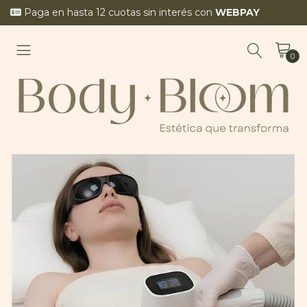
Paga en hasta 12 cuotas sin interés con
WEBPAY
0